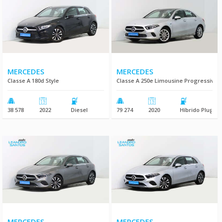
MERCEDES
MERCEDES
Classe A 180d Style
Classe A 250e Limousine Progressive
38 578
2022
Diesel
79 274
2020
Híbrido Plug-In
MERCEDES
MERCEDES