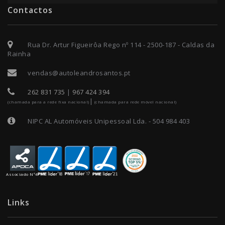
Contactos
Rua Dr. Artur Figueirôa Rego nº 114 - 2500-187 - Caldas da
Rainha
vendas@autoleandrosantos.pt
262 831 735
|
967 424 394
|
(chamada para a rede fixa nacional)
(chamada para rede móvel nacional)
NIPC AL Automóveis Unipessoal Lda. - 504 984 403
Associado Nº4
Links