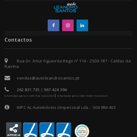
Contactos
Rua Dr. Artur Figueirôa Rego nº 114 - 2500-187 - Caldas da
Rainha
vendas@autoleandrosantos.pt
262 831 735
|
967 424 394
|
(chamada para a rede fixa nacional)
(chamada para rede móvel nacional)
NIPC AL Automóveis Unipessoal Lda. - 504 984 403