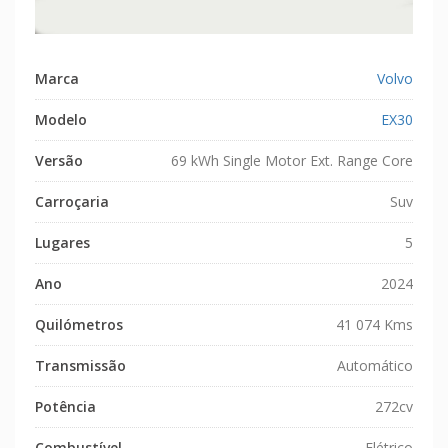
Marca
Volvo
Modelo
EX30
Versão
69 kWh Single Motor Ext. Range Core
Carroçaria
Suv
Lugares
5
Ano
2024
Quilómetros
41 074 Kms
Transmissão
Automático
Potência
272cv
Combustível
Elétrico