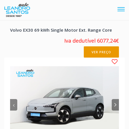
Tog
navi
Volvo EX30 69 kWh Single Motor Ext. Range Core
Iva dedutível 6077,24€
VER PREÇO
Anterior
Pró