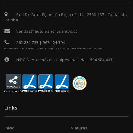
Rua Dr. Artur Figueirôa Rego nº 114 - 2500-187 - Caldas da
Rainha
vendas@autoleandrosantos.pt
262 831 735
|
967 424 394
|
(chamada para a rede fixa nacional)
(chamada para rede móvel nacional)
NIPC AL Automóveis Unipessoal Lda. - 504 984 403
Associado Nº4
Links
Início
Viaturas