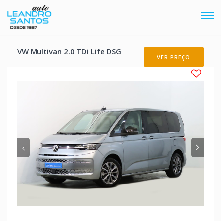
Tog
navi
VW Multivan 2.0 TDi Life DSG
VER PREÇO
Anterior
Pró