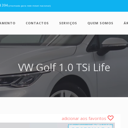
4 394
(chamada para rede móvel nacional)
IAMENTO
CONTACTOS
SERVIÇOS
QUEM SOMOS
Á
VW Golf 1.0 TSi Life
adicionar aos favoritos
Próx