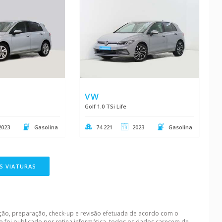
VW
Golf 1.0 TSi Life
2023
Gasolina
74 221
2023
Gasolina
S VIATURAS
ação, preparação, check-up e revisão efetuada de acordo com o
o foi publicado por rotina informática, todos os dados carecem de