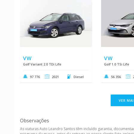
VW
VW
Golf Variant 2.0 TDi Life
Golf 1.0 TSi Life
97 776
2021
Diesel
56 356
VER MAI
Observações
As viaturas Auto Leandro Santos têm incluído garantia, document
programa da marca, antes da entrega ao nosso cliente.Este anúnci