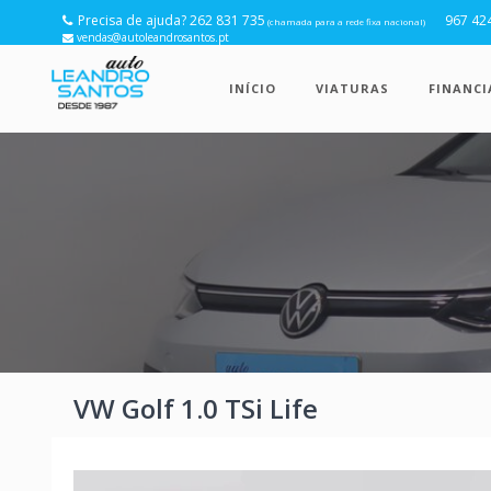
Precisa de ajuda? 262 831 735
967 42
(chamada para a rede fixa nacional)
vendas@autoleandrosantos.pt
INÍCIO
VIATURAS
FINANC
VW Golf 1.0 TSi Life
Anterior