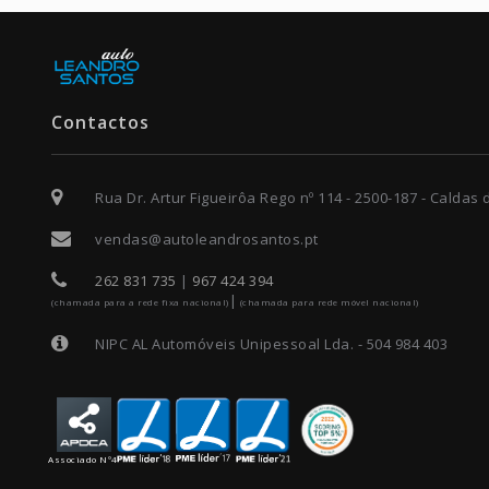
Contactos
Rua Dr. Artur Figueirôa Rego nº 114 - 2500-187 - Caldas
vendas@autoleandrosantos.pt
262 831 735
|
967 424 394
|
(chamada para a rede fixa nacional)
(chamada para rede móvel nacional)
NIPC AL Automóveis Unipessoal Lda. - 504 984 403
Associado Nº4