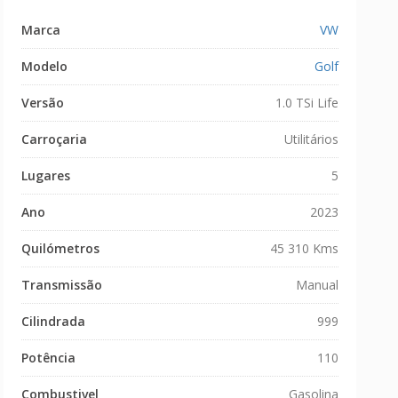
Marca
VW
Modelo
Golf
Versão
1.0 TSi Life
Carroçaria
Utilitários
Lugares
5
Ano
2023
Quilómetros
45 310 Kms
Transmissão
Manual
Cilindrada
999
Potência
110
Combustivel
Gasolina