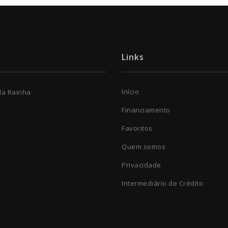
Links
Início
 da Rainha
Financiamento
Favoritos
Quem somos
Privacidade
Intermediário de Crédito