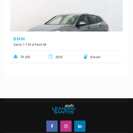
BMW
Serie 1 116 d Pack M
70 255
2023
Diesel