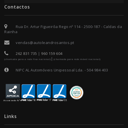
Contactos
Rua Dr. Artur Figueirôa Rego nº 114 - 2500-187 - Caldas da
Rainha
vendas@autoleandrosantos.pt
262 831 735
|
960 159 604
|
(chamada para a rede fixa nacional)
(chamada para rede móvel nacional)
NIPC AL Automóveis Unipessoal Lda. - 504 984 403
Associado Nº4
Links