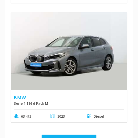
BMW
Serie 1 116 d Pack M
63 473
2023
Diesel