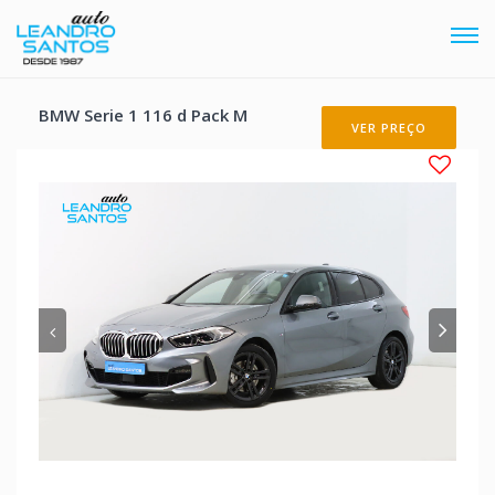
Tog
navi
BMW Serie 1 116 d Pack M
VER PREÇO
Anterior
Pró