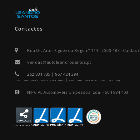
Contactos
Rua Dr. Artur Figueirôa Rego nº 114 - 2500-187 - Caldas
vendas@autoleandrosantos.pt
262 831 735
|
967 424 394
|
(chamada para a rede fixa nacional)
(chamada para rede móvel nacional)
NIPC AL Automóveis Unipessoal Lda. - 504 984 403
Associado Nº4