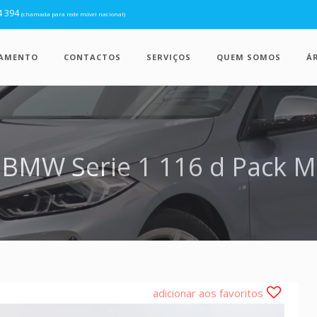
4 394
(chamada para rede móvel nacional)
IAMENTO
CONTACTOS
SERVIÇOS
QUEM SOMOS
Á
BMW Serie 1 116 d Pack M
adicionar aos favoritos
Próx