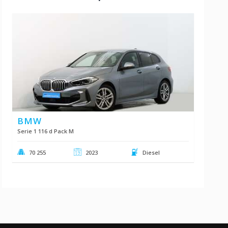
BMW
Serie 1 116 d Pack M
70 255
2023
Diesel