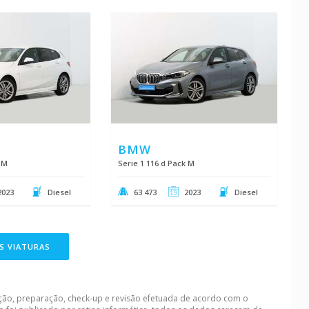
BMW
 M
Serie 1 116 d Pack M
2023
Diesel
63 473
2023
Diesel
S VIATURAS
ação, preparação, check-up e revisão efetuada de acordo com o