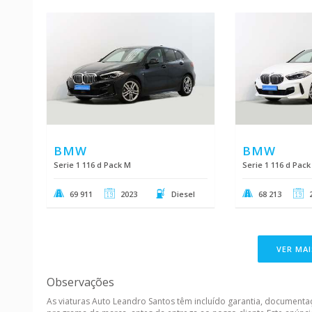
BMW
BMW
Serie 1 116 d Pack M
Serie 1 116 d Pack
69 911
2023
Diesel
68 213
VER MAI
Observações
As viaturas Auto Leandro Santos têm incluído garantia, document