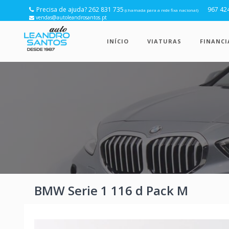
Precisa de ajuda? 262 831 735
967 42
(chamada para a rede fixa nacional)
vendas@autoleandrosantos.pt
INÍCIO
VIATURAS
FINANC
BMW Serie 1 116 d Pack M
Anterior